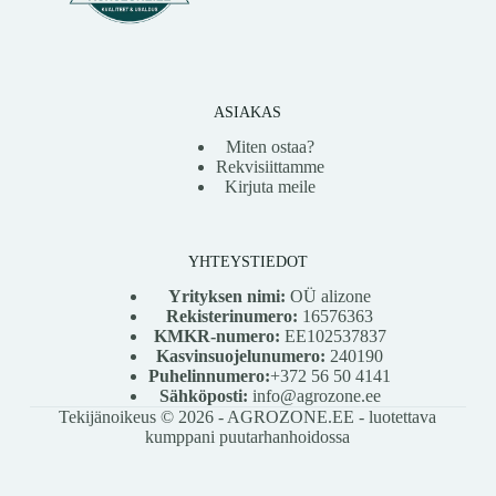
ASIAKAS
Miten ostaa?
Rekvisiittamme
Kirjuta meile
YHTEYSTIEDOT
Yrityksen nimi:
OÜ alizone
Rekisterinumero:
16576363
KMKR-numero:
EE102537837
Kasvinsuojelunumero:
240190
Puhelinnumero:
+372 56 50 4141
Sähköposti:
info@agrozone.ee
Tekijänoikeus © 2026 - AGROZONE.EE - luotettava
kumppani puutarhanhoidossa