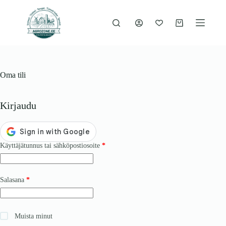
Siirry
sisältöön
Ostoskori
Oma tili
Kirjaudu
Vaaditaan
Käyttäjätunnus tai sähköpostiosoite
*
Vaaditaan
Salasana
*
Muista minut