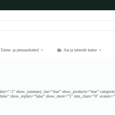
Taime- ja pinnasekatted
Aia ja taimede kaitse
ber=”-1″ show_summary_bar=”true” show_products=”true” categories=
lse” show_replies=”false” show_more=”5″ min_chars=”0″ avatars=”ini