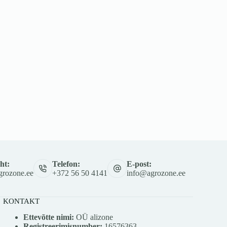
ht:
Telefon:
E-post:
rozone.ee
+372 56 50 4141
info@agrozone.ee
KONTAKT
Ettevõtte nimi:
OÜ alizone
Registreerimisnumber:
16576363