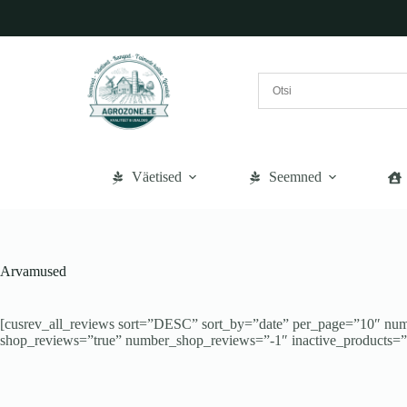
Liigu
sisu
juurde
Väetised
Seemned
Arvamused
[cusrev_all_reviews sort=”DESC” sort_by=”date” per_page=”10″ num
shop_reviews=”true” number_shop_reviews=”-1″ inactive_products=”fa