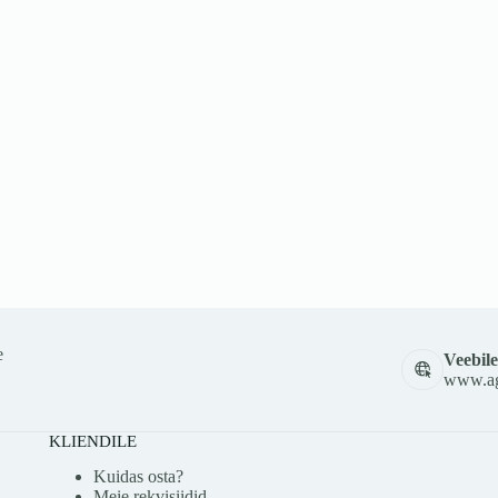
e
Veebile
www.ag
KLIENDILE
Kuidas osta?
Meie rekvisiidid