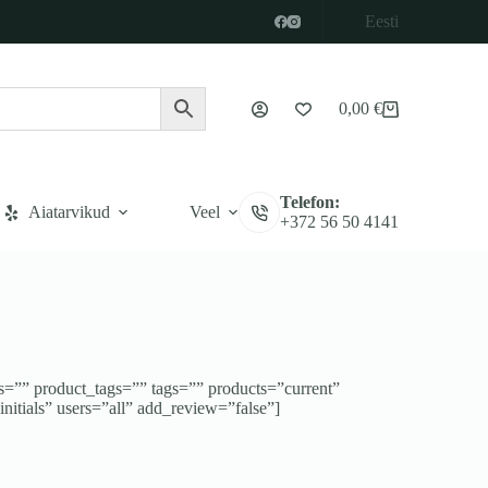
Eesti
0,00
€
Ostukorv
Telefon:
Aiatarvikud
Veel
+372 56 50 4141
”” product_tags=”” tags=”” products=”current”
tials” users=”all” add_review=”false”]