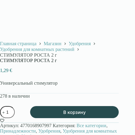
Главная страница
Магазин
Удобрения
Удобрения для комнатных растений
СТИМУЛЯТОР РОСТА 2 г
СТИМУЛЯТОР РОСТА 2 г
1,29
€
Универсальный стимулятор
278 в наличии
Количество
В корзину
товара
СТИМУЛЯТОР
РОСТА
Артикул:
4770168907997
Категория:
Все категории
,
2
Принадлежности
,
Удобрения
,
Удобрения для комнатных
г