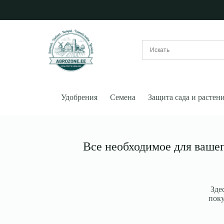
Перейти
к
сути
Удобрения
Семена
Защита сада и растен
Все необходимое для вашег
Зде
поку