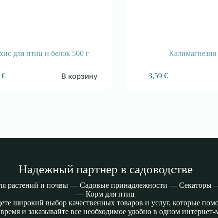
хис для птиц и белок 500 г
Калимагнезия 
В корзину
9
€
3,59
€
Надежный партнер в садоводстве
я растений и почвы — Садовые принадлежности — Секаторы 
— Корм для птиц
дете широкий выбор качественных товаров и услуг, которые пом
время и заказывайте все необходимое удобно в одном интернет-