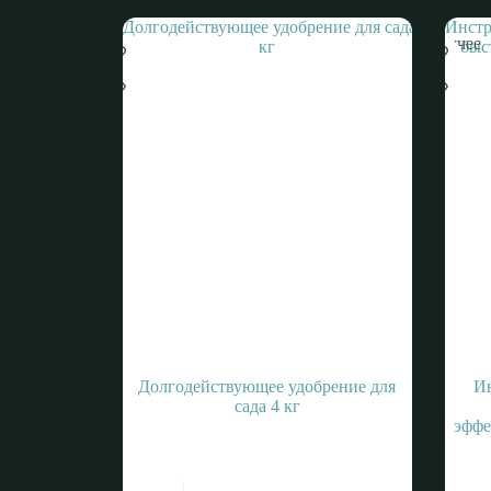
Горячее
Долгодействующее удобрение для
Ин
сада 4 кг
эффе