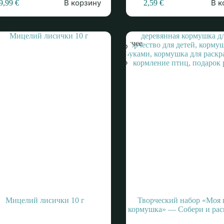
В корзину
В к
9,99
€
2,59
€
Горячее
Мицелий лисички 10 г
Творческий набор «Моя 
кормушка» — Собери и рас