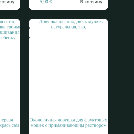
орзину
В корзину
5,90
€
первая
Экологичная ловушка для фруктовых
крась сам
мошек с приманивающим раствором