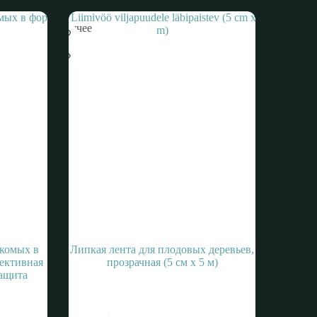
Горячее
екомых в
Липкая лента для плодовых деревьев,
фективная
прозрачная (5 см x 5 м)
защита