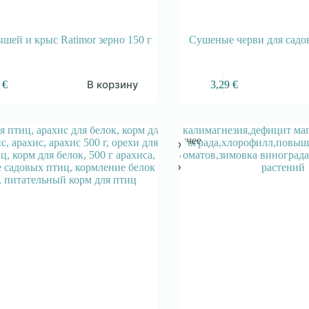
ышей и крыс Ratimor зерно 150 г
Сушеные черви для садо
В корзину
2
€
3,29
€
Горячее