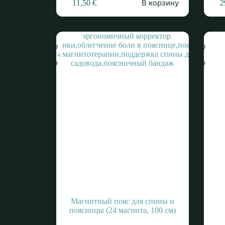
В корзину
11,50
€
2
Магнитный пояс для спины и
поясницы (24 магнита, 100 см)