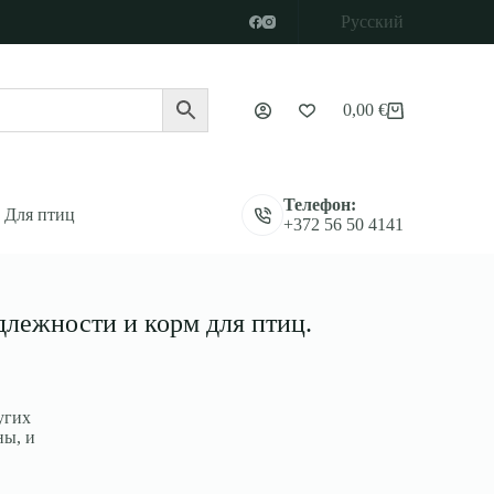
Русский
0,00
€
Корзина
Телефон:
Для птиц
+372 56 50 4141
длежности и корм для птиц.
угих
ны, и