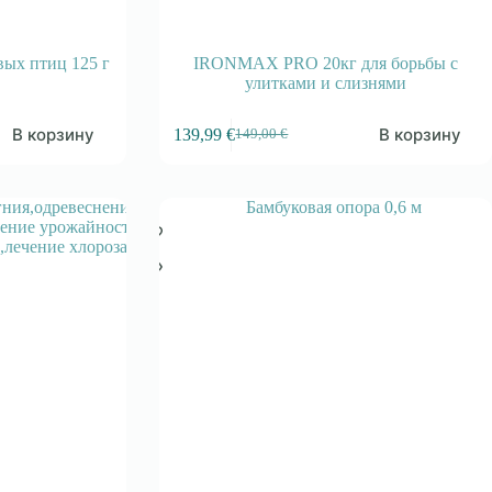
вых птиц 125 г
IRONMAX PRO 20кг для борьбы с
улитками и слизнями
В корзину
В корзину
139,99
€
149,00
€
Первоначальная
Текущая
цена
цена:
составляла
139,99 €.
149,00 €.