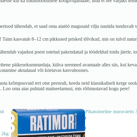
esse kui ka traditsioonilisele köögiviljamaale, ilma et see varjaks teist
riood tähendab, et saad oma aiatöö magusaid vilju nautida tunduvalt va
Taim kasvatab 8–12 cm pikkused prisked tõlvikud, mis on tulvil natur
ähendab vajadust poest ostetud pakendatud ja töödeldud toidu järele, toe
bene päikesekummardaja, külva seemned avamaale alles siis, kui keva
asvatamine aknalaual või köetavas kasvuhoones.
krõmpsuvaid teri otse peenralt, keeda neid klassikaliselt kerge soolavõi
l. Loo oma aias puhtaid maitseelamusi, mis rõõmustavad kogu pere!