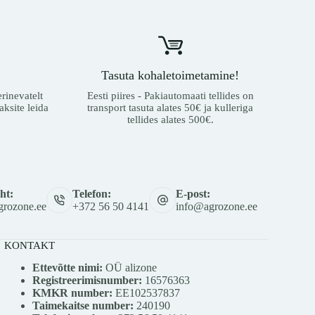
Tasuta kohaletoimetamine!
rinevatelt
Eesti piires - Pakiautomaati tellides on
aksite leida
transport tasuta alates 50€ ja kulleriga
tellides alates 500€.
ht:
Telefon:
E-post:
rozone.ee
+372 56 50 4141
info@agrozone.ee
KONTAKT
Ettevõtte nimi:
OÜ alizone
Registreerimisnumber:
16576363
KMKR number:
EE102537837
Taimekaitse number:
240190