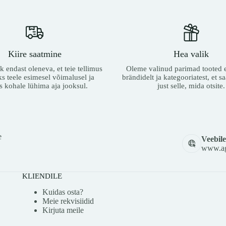
Kiire saatmine
Hea valik
 endast oleneva, et teie tellimus
Oleme valinud parimad tooted e
ks teele esimesel võimalusel ja
brändidelt ja kategooriatest, et sa
s kohale lühima aja jooksul.
just selle, mida otsite.
e
Veebile
www.ag
KLIENDILE
Kuidas osta?
Meie rekvisiidid
Kirjuta meile