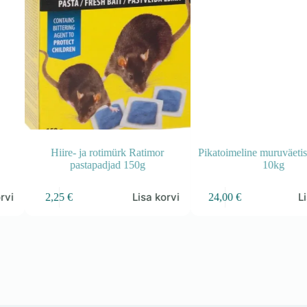
Hiire- ja rotimürk Ratimor
Pikatoimeline muruväeti
pastapadjad 150g
10kg
rvi
Lisa korvi
L
2,25
€
24,00
€