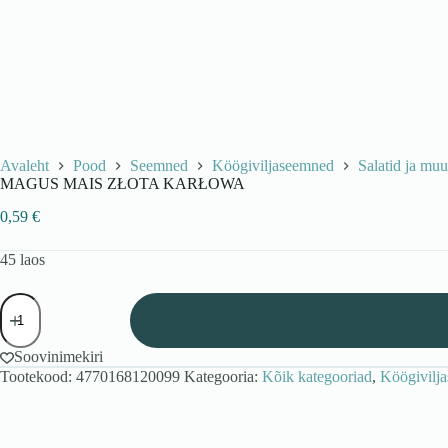
Avaleht
Pood
Seemned
Köögiviljaseemned
Salatid ja mu
MAGUS MAIS ZŁOTA KARŁOWA
0,59
€
45 laos
MAGUS
MAIS
ZŁOTA
KARŁOWA
Soovinimekiri
kogus
Tootekood:
4770168120099
Kategooria:
Kõik kategooriad
,
Köögivilj