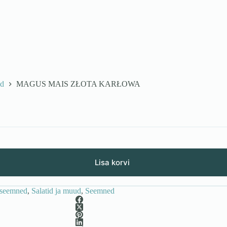
ud
MAGUS MAIS ZŁOTA KARŁOWA
Lisa korvi
aseemned
,
Salatid ja muud
,
Seemned