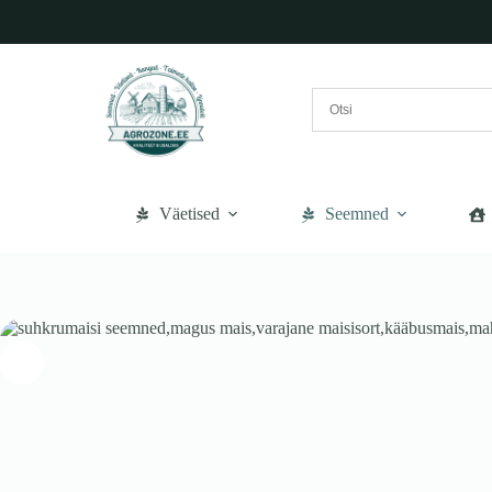
Liigu
sisu
juurde
Väetised
Seemned