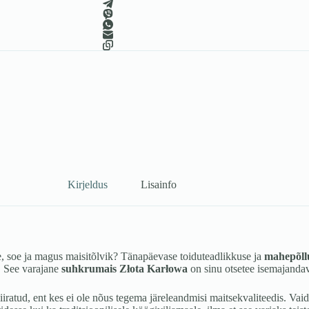
Kirjeldus
Lisainfo
e, soe ja magus maisitõlvik? Tänapäevase toiduteadlikkuse ja
mahepõll
. See varajane
suhkrumais Złota Karłowa
on sinu otsetee isemajandava 
iiratud, ent kes ei ole nõus tegema järeleandmisi maitsekvaliteedis. 