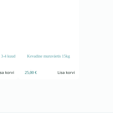
s 3-4 kuud
Kevadine muruväetis 15kg
Hortensia kastmi
3,19
€
isa korvi
Lisa korvi
25,00
€