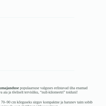
umajanduse
populaarsuse valguses eelistavad üha enamad
aia ja tõeliselt tervisliku, “null-kilomeetri” toiduni!
Vaid 70–90 cm kõrguseks sirguv kompaktne ja harunev taim sobib