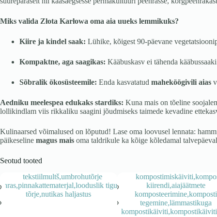
suurepäraselt nii kaasaegsesse permakultuuri peenrasse, kõrgpeenrakastid
Miks valida Złota Karłowa oma aia uueks lemmikuks?
Kiire ja kindel saak:
Lühike, kõigest 90-päevane vegetatsioonipe
Kompaktne, aga saagikas:
Kääbuskasv ei tähenda kääbussaaki! 
Sõbralik ökosüsteemile:
Enda kasvatatud
maheköögivili aias
v
Aedniku meelespea edukaks stardiks:
Kuna mais on tõeline soojalem
lollikindlam viis rikkaliku saagini jõudmiseks taimede kevadine ettek
Kulinaarsed võimalused on lõputud! Lase oma loovusel lennata: hammusta 
päikeseline
magus mais
oma taldrikule ka kõige kõledamal talvepäeva
Seotud tooted