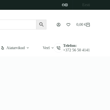
Eesti
0,00
€
Ostukorv
Telefon:
Aiatarvikud
Veel
+372 56 50 4141