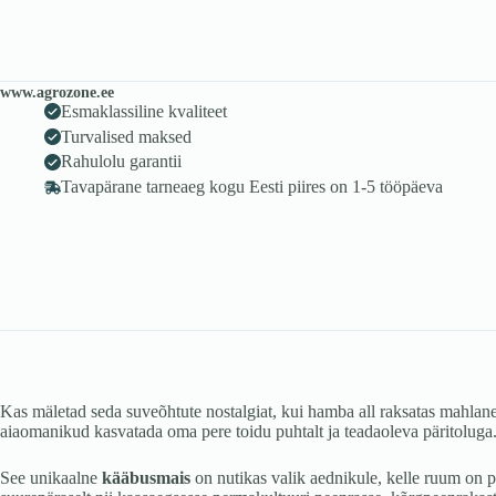
www.agrozone.ee
Esmaklassiline kvaliteet
Turvalised maksed
Rahulolu garantii
Tavapärane tarneaeg kogu Eesti piires on 1-5 tööpäeva
Kas mäletad seda suveõhtute nostalgiat, kui hamba all raksatas mahlan
aiaomanikud kasvatada oma pere toidu puhtalt ja teadaoleva päritoluga
See unikaalne
kääbusmais
on nutikas valik aednikule, kelle ruum on p