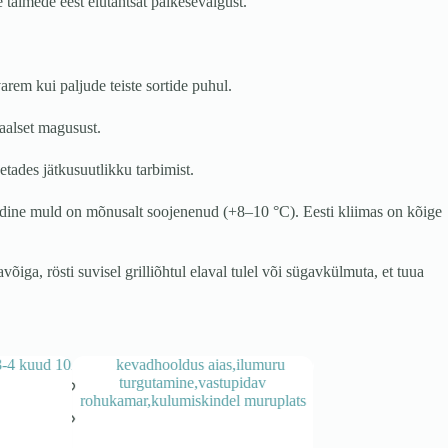
e taimede eest elutähtsat päikesevalgust.
rem kui paljude teiste sortide puhul.
aalset magusust.
tades jätkusuutlikku tarbimist.
dine muld on mõnusalt soojenenud (+8–10 °C). Eesti kliimas on kõige
ga, rösti suvisel grilliõhtul elaval tulel või sügavkülmuta, et tuua