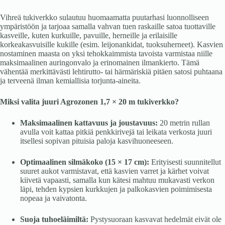
Vihreä tukiverkko sulautuu huomaamatta puutarhasi luonnolliseen
ympäristöön ja tarjoaa samalla vahvan tuen raskaille satoa tuottaville
kasveille, kuten kurkuille, pavuille, herneille ja erilaisille
korkeakasvuisille kukille (esim. leijonankidat, tuoksuherneet). Kasvien
nostaminen maasta on yksi tehokkaimmista tavoista varmistaa niille
maksimaalinen auringonvalo ja erinomainen ilmankierto. Tämä
vähentää merkittävästi lehtirutto- tai härmäriskiä pitäen satosi puhtaana
ja terveenä ilman kemiallisia torjunta-aineita.
Miksi valita juuri Agrozonen 1,7 × 20 m tukiverkko?
Maksimaalinen kattavuus ja joustavuus:
20 metrin rullan
avulla voit kattaa pitkiä penkkirivejä tai leikata verkosta juuri
itsellesi sopivan pituisia paloja kasvihuoneeseen.
Optimaalinen silmäkoko (15 × 17 cm):
Erityisesti suunnitellut
suuret aukot varmistavat, että kasvien varret ja kärhet voivat
kiivetä vapaasti, samalla kun kätesi mahtuu mukavasti verkon
läpi, tehden kypsien kurkkujen ja palkokasvien poimimisesta
nopeaa ja vaivatonta.
Suoja tuhoeläimiltä:
Pystysuoraan kasvavat hedelmät eivät ole