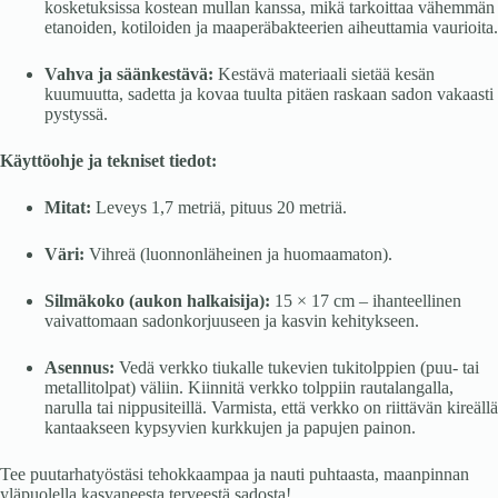
kosketuksissa kostean mullan kanssa, mikä tarkoittaa vähemmän
etanoiden, kotiloiden ja maaperäbakteerien aiheuttamia vaurioita.
Vahva ja säänkestävä:
Kestävä materiaali sietää kesän
kuumuutta, sadetta ja kovaa tuulta pitäen raskaan sadon vakaasti
pystyssä.
Käyttöohje ja tekniset tiedot:
Mitat:
Leveys 1,7 metriä, pituus 20 metriä.
Väri:
Vihreä (luonnonläheinen ja huomaamaton).
Silmäkoko (aukon halkaisija):
15 × 17 cm – ihanteellinen
vaivattomaan sadonkorjuuseen ja kasvin kehitykseen.
Asennus:
Vedä verkko tiukalle tukevien tukitolppien (puu- tai
metallitolpat) väliin. Kiinnitä verkko tolppiin rautalangalla,
narulla tai nippusiteillä. Varmista, että verkko on riittävän kireällä
kantaakseen kypsyvien kurkkujen ja papujen painon.
Tee puutarhatyöstäsi tehokkaampaa ja nauti puhtaasta, maanpinnan
yläpuolella kasvaneesta terveestä sadosta!