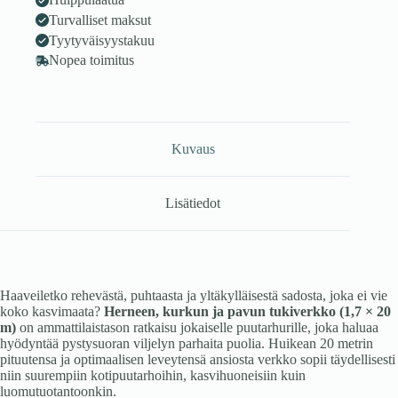
määrä
Turvalliset maksut
Tyytyväisyystakuu
Nopea toimitus
Kuvaus
Lisätiedot
Haaveiletko rehevästä, puhtaasta ja yltäkylläisestä sadosta, joka ei vie
koko kasvimaata?
Herneen, kurkun ja pavun tukiverkko (1,7 × 20
m)
on ammattilaistason ratkaisu jokaiselle puutarhurille, joka haluaa
hyödyntää pystysuoran viljelyn parhaita puolia. Huikean 20 metrin
pituutensa ja optimaalisen leveytensä ansiosta verkko sopii täydellisesti
niin suurempiin kotipuutarhoihin, kasvihuoneisiin kuin
luomutuotantoonkin.