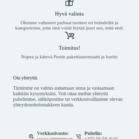
Hyvä valinta
Olemme valinneet parhaat tuotteet eri brändeiltä ja
kategorioista, jotta sinä voisit löytää juuri sen, mitä etsit.
Toimitus!
Nopea ja kätevä Postin pakettiautomaatti ja kuriiri
Ota yhteyttä.
Tiimimme on valmis auttamaan sinua ja vastaamaan
kaikkiin kysymyksiisi. Voit ottaa meihin yhteyttä
puhelimitse, sähköpostitse tai verkkosivuillamme olevan
yhteydenottolomakkeen kautta.
Verkkosivusto:
Puhelin:
www.agrozone.ee
+372 56 50 4141