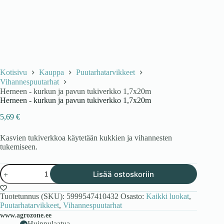
Kotisivu
Kauppa
Puutarhatarvikkeet
Vihannespuutarhat
Herneen - kurkun ja pavun tukiverkko 1,7x20m
Herneen - kurkun ja pavun tukiverkko 1,7x20m
5,69
€
Kasvien tukiverkkoa käytetään kukkien ja vihannesten
tukemiseen.
Herneen
Lisää ostoskoriin
-
kurkun
ja
Tuotetunnus (SKU):
5999547410432
Osasto:
Kaikki luokat
,
pavun
Puutarhatarvikkeet
,
Vihannespuutarhat
tukiverkko
www.agrozone.ee
1,7x20m
Huippulaatua