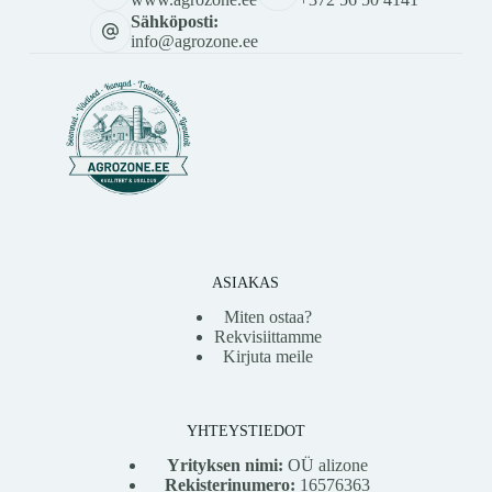
Sähköposti:
info@agrozone.ee
ASIAKAS
Miten ostaa?
Rekvisiittamme
Kirjuta meile
YHTEYSTIEDOT
Yrityksen nimi:
OÜ alizone
Rekisterinumero:
16576363