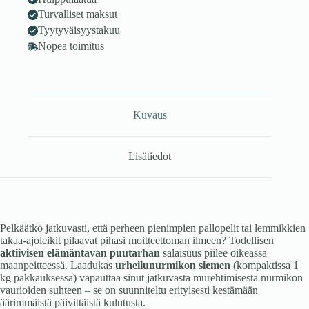
Turvalliset maksut
Tyytyväisyystakuu
Nopea toimitus
Kuvaus
Lisätiedot
Pelkäätkö jatkuvasti, että perheen pienimpien pallopelit tai lemmikkien
takaa-ajoleikit pilaavat pihasi moitteettoman ilmeen? Todellisen
aktiivisen elämäntavan puutarhan
salaisuus piilee oikeassa
maanpeitteessä. Laadukas
urheilunurmikon siemen
(kompaktissa 1
kg pakkauksessa) vapauttaa sinut jatkuvasta murehtimisesta nurmikon
vaurioiden suhteen – se on suunniteltu erityisesti kestämään
äärimmäistä päivittäistä kulutusta.