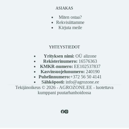
ASIAKAS
Miten ostaa?
Rekvisiittamme
Kirjuta meile
YHTEYSTIEDOT
Yrityksen nimi:
OÜ alizone
Rekisterinumero:
16576363
KMKR-numero:
EE102537837
Kasvinsuojelunumero:
240190
Puhelinnumero:
+372 56 50 4141
Sähköposti:
info@agrozone.ee
Tekijänoikeus © 2026 - AGROZONE.EE - luotettava
kumppani puutarhanhoidossa