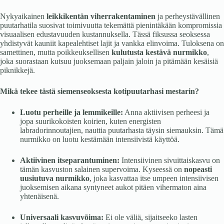
Nykyaikainen
leikkikentän viherrakentaminen
ja perheystävällinen
puutarhatila suosivat toimivuutta tekemättä pienintäkään kompromissia
visuaalisen edustavuuden kustannuksella. Tässä fiksussa seoksessa
yhdistyvät kauniit kapealehtiset lajit ja vankka elinvoima. Tuloksena on
samettinen, mutta poikkeuksellisen
kulutusta kestävä nurmikko
,
joka suorastaan kutsuu juoksemaan paljain jaloin ja pitämään kesäisiä
piknikkejä.
Mikä tekee tästä siemenseoksesta kotipuutarhasi mestarin?
Luotu perheille ja lemmikeille:
Anna aktiivisen perheesi ja
jopa suurikokoisten koirien, kuten energisten
labradorinnoutajien, nauttia puutarhasta täysin siemauksin. Tämä
nurmikko on luotu kestämään intensiivistä käyttöä.
Aktiivinen itseparantuminen:
Intensiivinen sivuittaiskasvu on
tämän kasvuston salainen supervoima. Kyseessä on
nopeasti
uusiutuva nurmikko
, joka kasvattaa itse umpeen intensiivisen
juoksemisen aikana syntyneet aukot pitäen vihermaton aina
yhtenäisenä.
Universaali kasvuvõima:
Ei ole väliä, sijaitseeko lasten