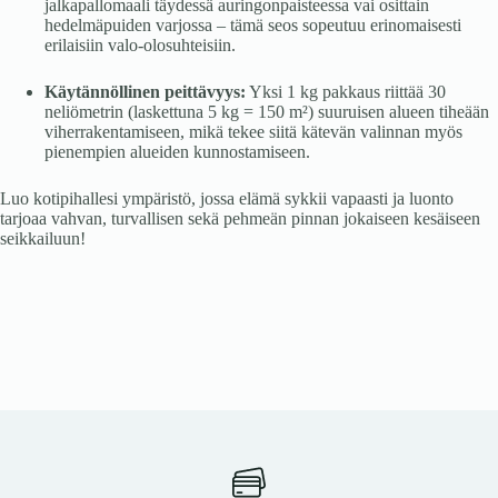
jalkapallomaali täydessä auringonpaisteessa vai osittain
hedelmäpuiden varjossa – tämä seos sopeutuu erinomaisesti
erilaisiin valo-olosuhteisiin.
Käytännöllinen peittävyys:
Yksi 1 kg pakkaus riittää 30
neliömetrin (laskettuna 5 kg = 150 m²) suuruisen alueen tiheään
viherrakentamiseen, mikä tekee siitä kätevän valinnan myös
pienempien alueiden kunnostamiseen.
Luo kotipihallesi ympäristö, jossa elämä sykkii vapaasti ja luonto
tarjoaa vahvan, turvallisen sekä pehmeän pinnan jokaiseen kesäiseen
seikkailuun!