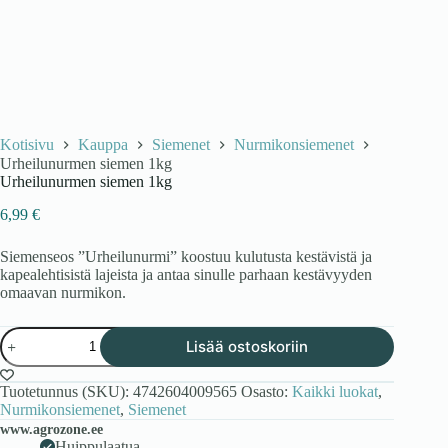
Kotisivu
Kauppa
Siemenet
Nurmikonsiemenet
Urheilunurmen siemen 1kg
Urheilunurmen siemen 1kg
6,99
€
Siemenseos ”Urheilunurmi” koostuu kulutusta kestävistä ja
kapealehtisistä lajeista ja antaa sinulle parhaan kestävyyden
omaavan nurmikon.
Urheilunurmen
Lisää ostoskoriin
siemen
1kg
määrä
Tuotetunnus (SKU):
4742604009565
Osasto:
Kaikki luokat
,
Nurmikonsiemenet
,
Siemenet
www.agrozone.ee
Huippulaatua