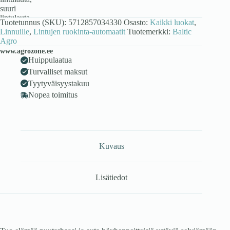
Tuotetunnus (SKU):
5712857034330
Osasto:
Kaikki luokat
,
Linnuille
,
Lintujen ruokinta-automaatit
Tuotemerkki:
Baltic
Agro
www.agrozone.ee
Huippulaatua
Turvalliset maksut
Tyytyväisyystakuu
Nopea toimitus
Kuvaus
Lisätiedot