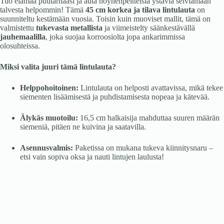
Tuo elämää puutarhaasi ja auta höyhenpeitteisiä ystäviä selviämään
talvesta helpommin! Tämä
45 cm korkea ja tilava lintulauta
on
suunniteltu kestämään vuosia. Toisin kuin muoviset mallit, tämä on
valmistettu
tukevasta metallista
ja viimeistelty säänkestävällä
jauhemaalilla
, joka suojaa korroosiolta jopa ankarimmissa
olosuhteissa.
Miksi valita juuri tämä lintulauta?
Helppohoitoinen:
Lintulauta on helposti avattavissa, mikä tekee
siementen lisäämisestä ja puhdistamisesta nopeaa ja kätevää.
Älykäs muotoilu:
16,5 cm halkaisija mahduttaa suuren määrän
siemeniä, pitäen ne kuivina ja saatavilla.
Asennusvalmis:
Paketissa on mukana tukeva kiinnitysnaru –
etsi vain sopiva oksa ja nauti lintujen laulusta!