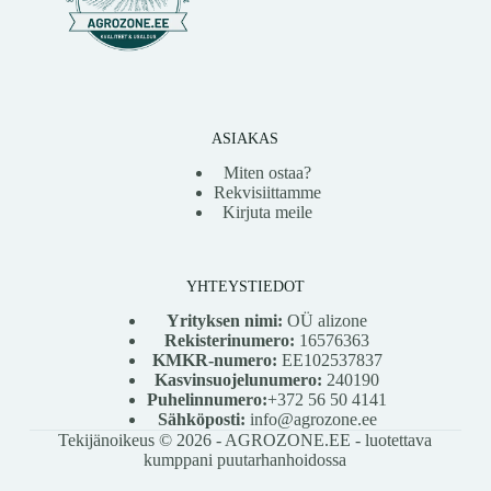
ASIAKAS
Miten ostaa?
Rekvisiittamme
Kirjuta meile
YHTEYSTIEDOT
Yrityksen nimi:
OÜ alizone
Rekisterinumero:
16576363
KMKR-numero:
EE102537837
Kasvinsuojelunumero:
240190
Puhelinnumero:
+372 56 50 4141
Sähköposti:
info@agrozone.ee
Tekijänoikeus © 2026 - AGROZONE.EE - luotettava
kumppani puutarhanhoidossa